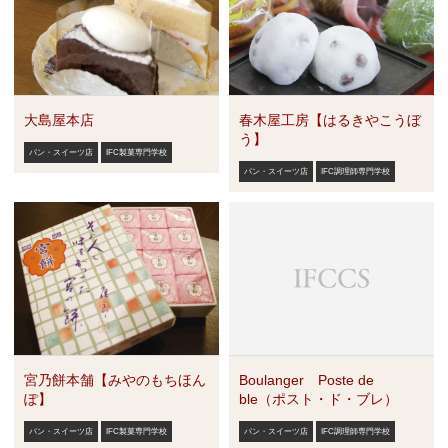
大島屋本店
春木屋工房【はるきやこうぼ
う】
パン・スイーツ店
IFC製菓専門学校
パン・スイーツ店
IFC調理師専門学校
宮乃餅本舗【みやのもちほん
Boulanger Poste de
ぽ】
ble（ポスト・ド・ブレ）
パン・スイーツ店
IFC製菓専門学校
パン・スイーツ店
IFC調理師専門学校