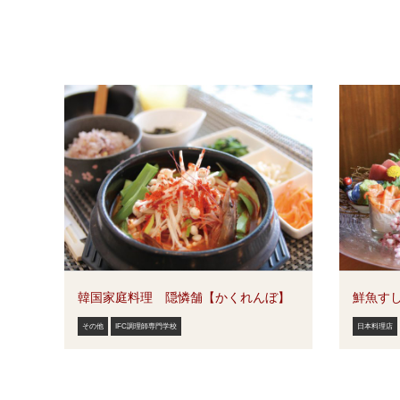
韓国家庭料理 隠憐舗【かくれんぼ】
鮮魚すし
その他
IFC調理師専門学校
日本料理店