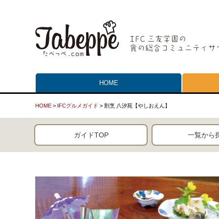
HOME
HOME
>
IFCグルメガイド
> 割烹 八汐苑【やしおえん】
ガイドTOP
一覧から