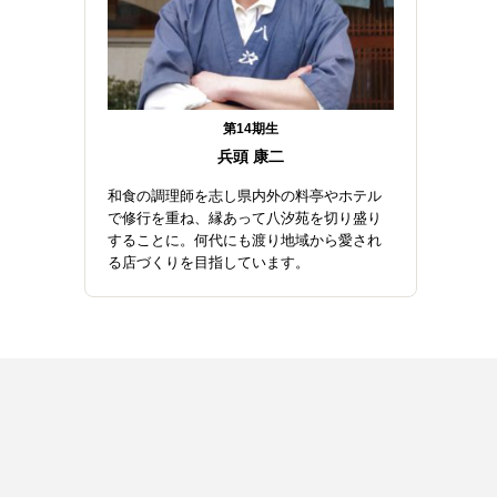
第14期生
兵頭 康二
和食の調理師を志し県内外の料亭やホテル
で修行を重ね、縁あって八汐苑を切り盛り
することに。何代にも渡り地域から愛され
る店づくりを目指しています。