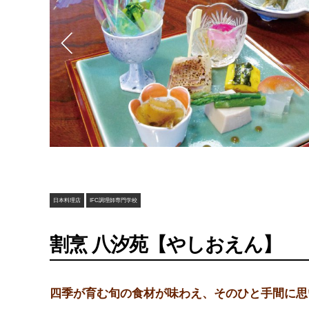
日本料理店
IFC調理師専門学校
割烹 八汐苑【やしおえん】
四季が育む旬の食材が味わえ、そのひと手間に思